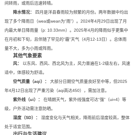
间转雨，或雨后迅速转晴。
降水情况：
四月是洋县春雨较为频繁的月份。两年数据中均出
现了多个降雨日（wea或wean为“雨”）。2024年4月29日出现了月
内最大单日降雨量（p: 10.33mm）。2025年4月的降雨似乎更集中
在月初和下旬，且伴随了罕见的“霾”天气（4月12-13日）。总体雨
量不大，多为小雨或阵雨。
其他气象要素
风：
以东风、西风、西北风为主，风力普遍在1-2级左右，风速
适中，体感较为舒适。
空气质量（aqi）：
大部分日期空气质量良好至中等，但2025
年4月12日出现了严重污染（aqi高达450），需加注意。
紫外线（ui）：
在晴朗天气，紫外线强度可达“强”（ui=4）等
级，户外活动需注意防晒。
湿度（SD）：
湿度变化与天气相关，降雨前后湿度较高，整体
处于适宜范围。
出行与生活建议