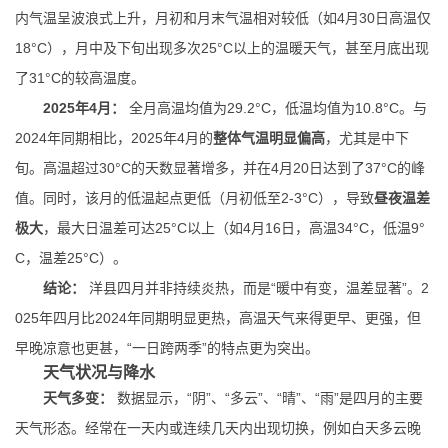
内气温呈波浪式上升，月初和月末气温相对较低（如4月30日高温仅
18°C），月中及下旬出现多次25°C以上的温暖天气，甚至月底出现
了31°C的较高温度。
2025年4月：
全月高温均值为29.2°C，低温均值为10.8°C。与
2024年同期相比，2025年4月的
整体气温明显偏高
，尤其是中下
旬。高温超过30°C的天数显著增多，并在4月20日达到了37°C的峰
值。同时，该月的低温起点更低（月初低至2-3°C），导致
昼夜温差
极大
，最大日温差可达25°C以上（如4月16日，高温34°C，低温9°
C，温差25°C）。
结论：
洋县四月并非持续炎热，而是“暖中有变，温差显著”。2
025年四月比2024年同期明显更热，高温天气来得更早、更强，但
早晚凉意也更甚，“一日跨两季”的特点更为突出。
天气状况与降水
天气多变：
数据显示，“阴”、“多云”、“晴”、“雨”是四月的主要
天气形态。经常在一天内或连续几天内出现切换，例如白天多云晚