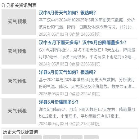
洋县相关资讯列表
汉中5月份天气如何？很热吗？
基于汉中市2024年和2025年5月的历史天气数据，分析
该月份的气温、降雨、日照及体感冷热情况，并对比两
年差异，为出行和生活提供参考。
2026年05月01日
0点赞
24558浏览
汉中五月下雨天多吗？汉中5月份降雨量多少？
汉中5月降雨极少，月均下雨天数在1.3天左右，降雨量
月均7毫米，每次下雨很多，平均每次下雨达到5.3毫
米。
2024年05月03日
0点赞
22666浏览
洋县5月份天气如何？很热吗？
基于2024年与2025年洋县5月历史天气数据，分析该月
份的气温、降水、天气状况及冷热趋势。数据显示洋县
5月气温逐渐升高，早晚温差较大，总体属于温暖向炎
2026年05月01日
0点赞
22241浏览
热过渡的季节。
洋县5月份降雨多少？
洋县5月降雨少，月均下雨天数在1.7天左右，降雨量月
均1.2毫米，小雨居多，平均雨量只有0.7毫米。
2024年05月03日
0点赞
21320浏览
历史天气快捷查询