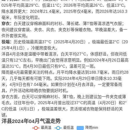
025年平均高温29°C、低温11°C；2026年平均高温26°C、低温13°C。
降水差异更大：2024年21.4毫米，2025年仅4毫米，而2026年达163.3
毫米，年际变化明显。
穿衣：
白天建议穿棉麻面料的衬衫、薄长裙、薄T恤等清凉透气衣服；
夜间建议穿套装、夹衣、风衣、夹克衫等保暖衣物。早晚温差大，备一
件外套很实用。
极端：
历史极端最高温37°C（2025年4月20日），极端最低温2°C（20
25年4月1日），冷暖跨度极大。
洋县4月总体是温暖中带着清凉，白天平均27°C，体感舒适，但夜间低
温只有12°C左右，早晚出门会觉得凉意明显。例如2024年4月26日最高
温达31°C，而4月30日最低只有9°C，温差可见一斑。
降雨是4月最需要关注的特点。月平均降水量达到188.7毫米，雨日约28
天，几乎每天都有可能下雨。实际2024年4月29日单日降水10.33毫
米，4月9日也有7.04毫米。如果你计划在4月去洋县，一定要常备雨
具，户外活动和晾晒衣物要挑好时机。
穿衣方面，白天可以穿棉麻衬衫、薄T恤，晚上则建议加一件夹克或薄
毛衣。过往年份中，2025年4月曾出现过37°C的高温（4月20日）和2°
C的低温（4月1日），极端温差很大，灵活增减衣物是保持舒适的关
键。
洋县2024年04月气温走势