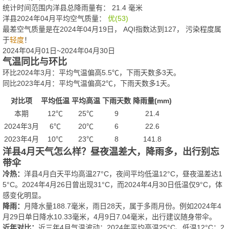
统计时间范围内洋县总降雨量有：
21.4
毫米
洋县2024年04月平均空气质量：
优(53)
最差空气质量是在2024年04月19日， AQI指数达到127， 污染程度属
于
轻度
！
2024年04月01日~2024年04月30日
气温同比与环比
环比2024年3月：平均气温偏高5.5℃，下雨天数多3天。
同比2023年4月：平均气温偏高2℃，下雨天数多1天。
对比项
平均低温
平均高温
下雨天数
降雨量(mm)
本期
12℃
25℃
9
21.4
2024年3月
6℃
20℃
6
22.6
2023年4月
10℃
23℃
8
141.8
洋县4月天气怎么样？昼夜温差大，降雨多，出行别忘
带伞
冷热：
洋县4月白天平均高温27°C，夜间平均低温12°C，昼夜温差达1
5°C。2024年4月26日曾出现31°C，而2024年4月30日低温仅9°C，体
感变化明显。
降雨：
月降水量188.7毫米，雨日28天，属于多雨月份。例如2024年4
月29日单日降水10.33毫米，4月9日7.04毫米，出行建议随身带伞。
近年对比：
近三年4月气温波动：2024年平均高温25°C、低温12°C；2