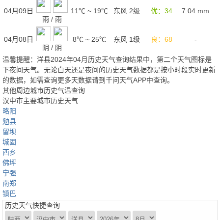
04月09日
11℃
~
19℃
东风 2级
优：34
7.04
mm
雨
/
雨
04月08日
8℃
~
25℃
东风 1级
良：68
-
阴
/
阴
温馨提醒：洋县2024年04月历史天气查询结果中，第二个天气图标是
下夜间天气。无论白天还是夜间的历史天气数据都是按小时段实时更新
的数据，如需查询更多天数据请到千问天气APP中查询。
其他周边城市历史气温查询
汉中市主要城市历史天气
略阳
勉县
留坝
城固
西乡
佛坪
宁强
南郑
镇巴
历史天气快捷查询